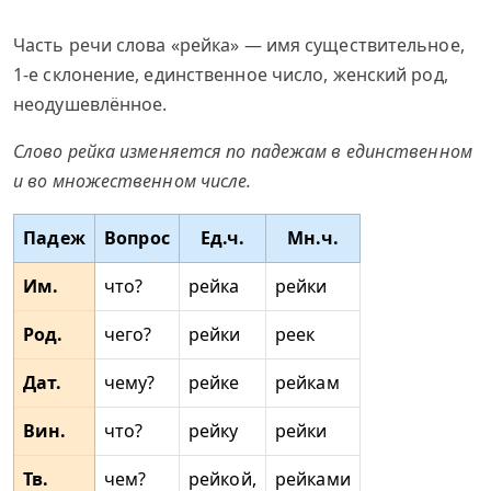
Часть речи слова «рейка» — имя существительное,
1-е склонение, единственное число, женский род,
неодушевлённое.
Слово рейка изменяется по падежам в единственном
и во множественном числе.
Падеж
Вопрос
Ед.ч.
Мн.ч.
Им.
что?
рейка
рейки
Род.
чего?
рейки
реек
Дат.
чему?
рейке
рейкам
Вин.
что?
рейку
рейки
Тв.
чем?
рейкой,
рейками