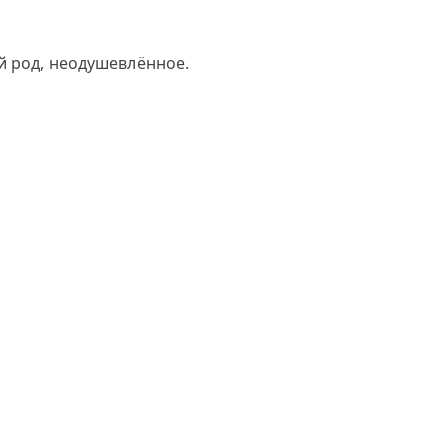
й род, неодушевлённое.