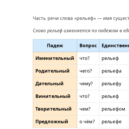
Часть речи слова «рельеф» — имя сущест
Слово рельеф изменяется по падежам в е
Падеж
Вопрос
Единствен
Именительный
что?
рельеф
Родительный
чего?
рельефа
Дательный
чему?
рельефу
Винительный
что?
рельеф
Творительный
чем?
рельефом
Предложный
о чём?
рельефе