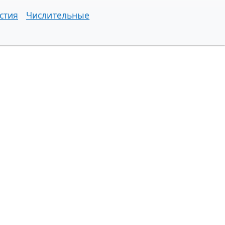
стия
Числительные