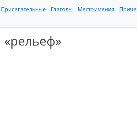
Прилагательные
Глаголы
Местоимения
Прича
а «рельеф»