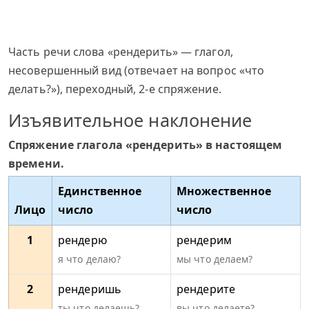
Часть речи слова «рендерить» — глагол,
несовершенный вид (отвечает на вопрос «что
делать?»), переходный, 2-е спряжение.
Изъявительное наклонение
Спряжение глагола «рендерить» в настоящем
времени.
Единственное
Множественное
Лицо
число
число
1
рендерю
рендерим
я что делаю?
мы что делаем?
2
рендеришь
рендерите
ты что делаешь?
вы что делаете?