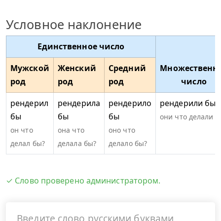
Условное наклонение
Единственное число
Мужской
Женский
Средний
Множественн
род
род
род
число
рендерил
рендерила
рендерило
рендерили бы
бы
бы
бы
они что делали б
он что
она что
оно что
делал бы?
делала бы?
делало бы?
✓ Слово проверено администратором.