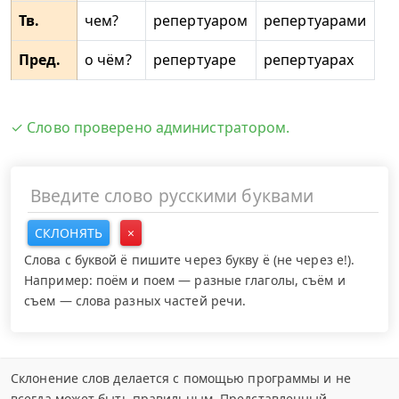
Тв.
чем?
репертуаром
репертуарами
Пред.
о чём?
репертуаре
репертуарах
✓ Слово проверено администратором.
СКЛОНЯТЬ
×
Слова с буквой ё пишите через букву ё (не через е!).
Например: поём и поем — разные глаголы, съём и
съем — слова разных частей речи.
Склонение слов делается с помощью программы и не
всегда может быть правильным. Представленный