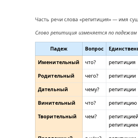
Часть речи слова «репитиция» — имя сущ
Слово репитиция изменяется по падежам 
Падеж
Вопрос
Единствен
Именительный
что?
репитиция
Родительный
чего?
репитиции
Дательный
чему?
репитиции
Винительный
что?
репитицию
Творительный
чем?
репитицией
репитицие