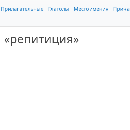
Прилагательные
Глаголы
Местоимения
Прича
а «репитиция»