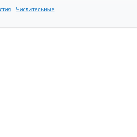
стия
Числительные