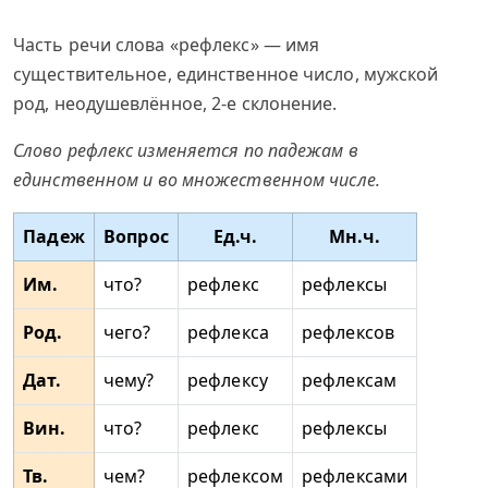
Часть речи слова «рефлекс» — имя
существительное, единственное число, мужской
род, неодушевлённое, 2-е склонение.
Слово рефлекс изменяется по падежам в
единственном и во множественном числе.
Падеж
Вопрос
Ед.ч.
Мн.ч.
Им.
что?
рефлекс
рефлексы
Род.
чего?
рефлекса
рефлексов
Дат.
чему?
рефлексу
рефлексам
Вин.
что?
рефлекс
рефлексы
Тв.
чем?
рефлексом
рефлексами