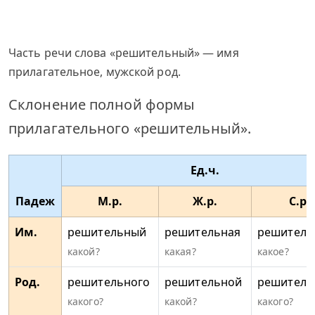
Часть речи слова «решительный» — имя
прилагательное, мужской род.
Склонение полной формы
прилагательного «решительный».
Ед.ч.
Падеж
М.р.
Ж.р.
С.р.
Им.
решительный
решительная
решитель
какой?
какая?
какое?
Род.
решительного
решительной
решитель
какого?
какой?
какого?