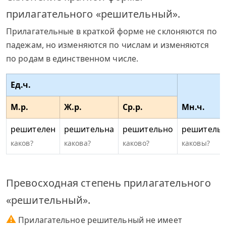
прилагательного «решительный».
Прилагательные в краткой форме не склоняются по
падежам, но изменяются по числам и изменяются
по родам в единственном числе.
Ед.ч.
М.р.
Ж.р.
Ср.р.
Мн.ч.
решителен
решительна
решительно
решитель
каков?
какова?
каково?
каковы?
Превосходная степень прилагательного
«решительный».
⚠
Прилагательное решительный не имеет