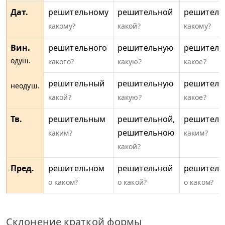
Дат.
решительному
решительной
решитель
какому?
какой?
какому?
Вин.
решительного
решительную
решитель
одуш.
какого?
какую?
какое?
решительный
решительную
решитель
неодуш.
какой?
какую?
какое?
Тв.
решительным
решительной,
решител
решительною
каким?
каким?
какой?
Пред.
решительном
решительной
решитель
о каком?
о какой?
о каком?
Склонение краткой формы