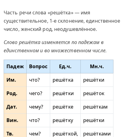
Часть речи слова «решётка» — имя
существительное, 1-е склонение, единственное
число, женский род, неодушевлённое.
Слово решётка изменяется по падежам в
единственном и во множественном числе.
Падеж
Вопрос
Ед.ч.
Мн.ч.
Им.
что?
решётка
решётки
Род.
чего?
решётки
решёток
Дат.
чему?
решётке
решёткам
Вин.
что?
решётку
решётки
Тв.
чем?
решёткой,
решётками