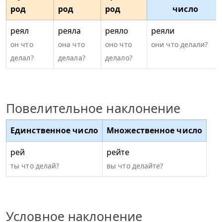
род
род
род
число
реял
реяла
реяло
реяли
он что
она что
оно что
они что делали?
делал?
делала?
делало?
Повелительное наклонение
Единственное число
Множественное число
рей
рейте
ты что делай?
вы что делайте?
Условное наклонение