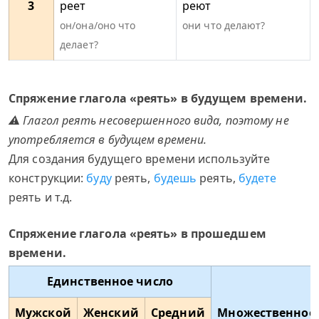
3
реет
реют
он/она/оно что
они что делают?
делает?
Спряжение глагола «реять» в будущем времени.
⚠ Глагол реять несовершенного вида, поэтому не
употребляется в будущем времени.
Для создания будущего времени используйте
конструкции:
буду
реять,
будешь
реять,
будете
реять и т.д.
Спряжение глагола «реять» в прошедшем
времени.
Единственное число
Мужской
Женский
Средний
Множественное