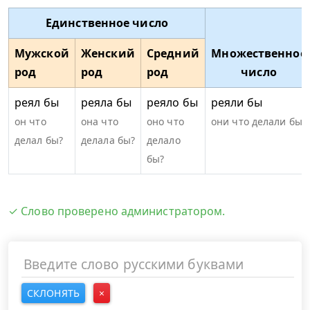
Единственное число
Мужской
Женский
Средний
Множественное
род
род
род
число
реял бы
реяла бы
реяло бы
реяли бы
он что
она что
оно что
они что делали бы?
делал бы?
делала бы?
делало
бы?
✓ Слово проверено администратором.
СКЛОНЯТЬ
×