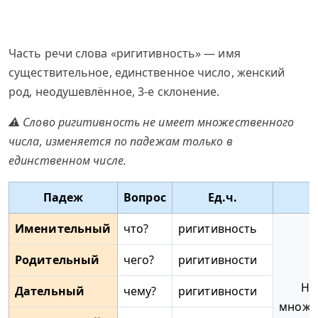
Часть речи слова «ригитивность» — имя
существительное, единственное число, женский
род, неодушевлённое, 3-е склонение.
⚠ Слово ригитивность не имеет множественного
числа, изменяется по падежам только в
единственном числе.
Падеж
Вопрос
Ед.ч.
М
Именительный
что?
ригитивность
Родительный
чего?
ригитивности
Не
Дательный
чему?
ригитивности
множе