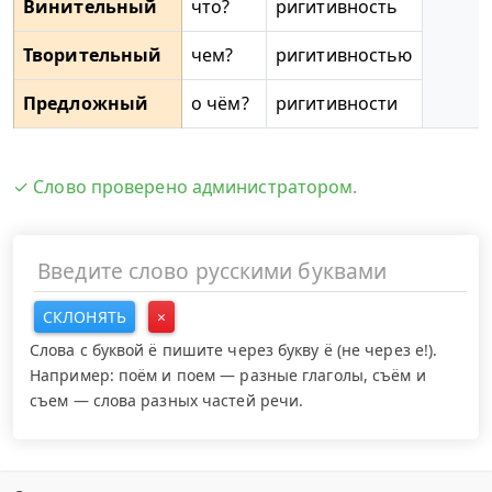
Винительный
что?
ригитивность
ч
Творительный
чем?
ригитивностью
Предложный
о чём?
ригитивности
✓ Слово проверено администратором.
СКЛОНЯТЬ
×
Слова с буквой ё пишите через букву ё (не через е!).
Например: поём и поем — разные глаголы, съём и
съем — слова разных частей речи.