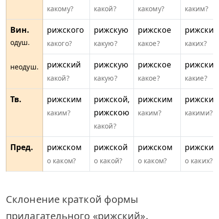
какому?
какой?
какому?
каким?
Вин.
рижского
рижскую
рижское
рижских
одуш.
какого?
какую?
какое?
каких?
рижский
рижскую
рижское
рижские
неодуш.
какой?
какую?
какое?
какие?
Тв.
рижским
рижской,
рижским
рижски
рижскою
каким?
каким?
какими?
какой?
Пред.
рижском
рижской
рижском
рижских
о каком?
о какой?
о каком?
о каких?
Склонение краткой формы
прилагательного «рижский».