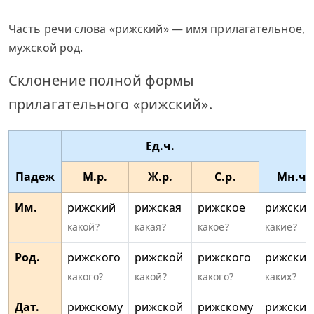
Часть речи слова «рижский» — имя прилагательное,
мужской род.
Склонение полной формы
прилагательного «рижский».
Ед.ч.
Падеж
М.р.
Ж.р.
С.р.
Мн.ч.
Им.
рижский
рижская
рижское
рижские
какой?
какая?
какое?
какие?
Род.
рижского
рижской
рижского
рижских
какого?
какой?
какого?
каких?
Дат.
рижскому
рижской
рижскому
рижски