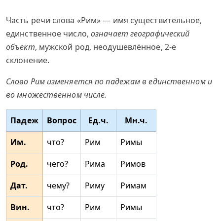
Часть речи слова «Рим» — имя существительное,
единственное число,
означает географический
объект
, мужской род, неодушевлённое, 2-е
склонение.
Слово Рим изменяется по падежам в единственном и
во множественном числе.
Падеж
Вопрос
Ед.ч.
Мн.ч.
Им.
что?
Рим
Римы
Род.
чего?
Рима
Римов
Дат.
чему?
Риму
Римам
Вин.
что?
Рим
Римы