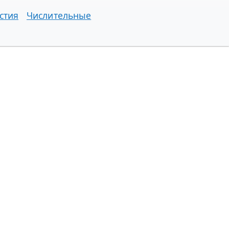
стия
Числительные