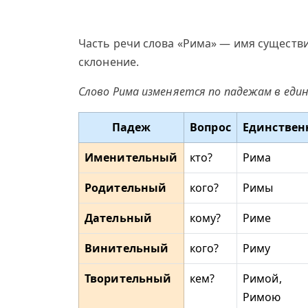
Часть речи слова «Рима» — имя существи
склонение.
Слово Рима изменяется по падежам в еди
Падеж
Вопрос
Единствен
Именительный
кто?
Рима
Родительный
кого?
Римы
Дательный
кому?
Риме
Винительный
кого?
Риму
Творительный
кем?
Римой,
Римою