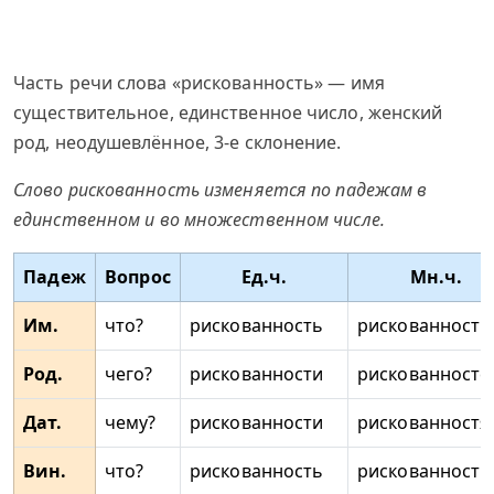
Часть речи слова «рискованность» — имя
существительное, единственное число, женский
род, неодушевлённое, 3-е склонение.
Слово рискованность изменяется по падежам в
единственном и во множественном числе.
Падеж
Вопрос
Ед.ч.
Мн.ч.
Им.
что?
рискованность
рискованности
Род.
чего?
рискованности
рискованносте
Дат.
чему?
рискованности
рискованностя
Вин.
что?
рискованность
рискованности