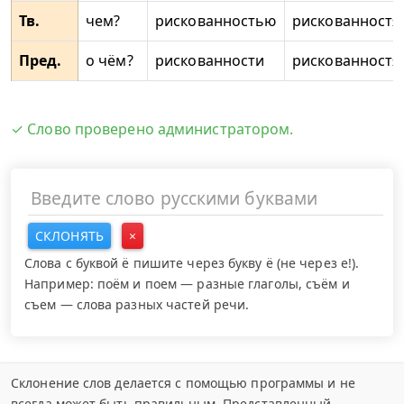
Тв.
чем?
рискованностью
рискованностя
Пред.
о чём?
рискованности
рискованностя
✓ Слово проверено администратором.
СКЛОНЯТЬ
×
Слова с буквой ё пишите через букву ё (не через е!).
Например: поём и поем — разные глаголы, съём и
съем — слова разных частей речи.
Склонение слов делается с помощью программы и не
всегда может быть правильным. Представленный