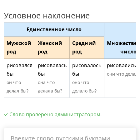
Условное наклонение
Единственное число
Мужской
Женский
Средний
Множествен
род
род
род
число
рисовался
рисовалась
рисовалось
рисовались 
бы
бы
бы
они что делал
он что
она что
оно что
делал бы?
делала бы?
делало бы?
✓ Слово проверено администратором.