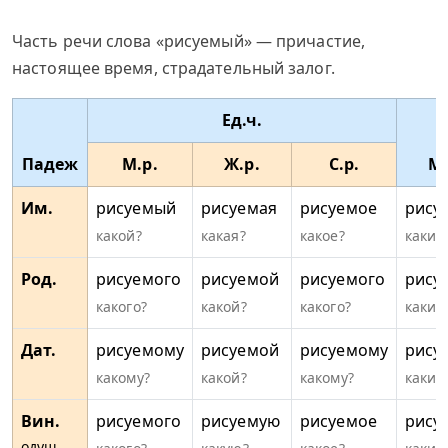
Часть речи слова «рисуемый» — причастие,
настоящее время, страдательный залог.
Ед.ч.
Падеж
М.р.
Ж.р.
С.р.
Мн
Им.
рисуемый
рисуемая
рисуемое
рису
какой?
какая?
какое?
какие
Род.
рисуемого
рисуемой
рисуемого
рису
какого?
какой?
какого?
каких
Дат.
рисуемому
рисуемой
рисуемому
рису
какому?
какой?
какому?
каким
Вин.
рисуемого
рисуемую
рисуемое
рису
одуш.