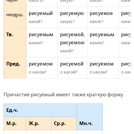
какого?
какую?
какое?
каких
рисуемый
рисуемую
рисуемое
рису
неодуш.
какой?
какую?
какое?
какие
Тв.
рисуемым
рисуемой,
рисуемым
рису
рисуемою
каким?
каким?
каким
какой?
Пред.
рисуемом
рисуемой
рисуемом
рису
о каком?
о какой?
о каком?
о каки
Причастие рисуемый имеет также краткую форму.
Ед.ч.
М.р.
Ж.р.
Ср.р.
Мн.ч.