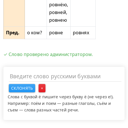
ровнёю,
ровней,
ровнею
Пред.
о ком?
ровне
ровнях
✓ Слово проверено администратором.
СКЛОНЯТЬ
×
Слова с буквой ё пишите через букву ё (не через е!).
Например: поём и поем — разные глаголы, съём и
съем — слова разных частей речи.