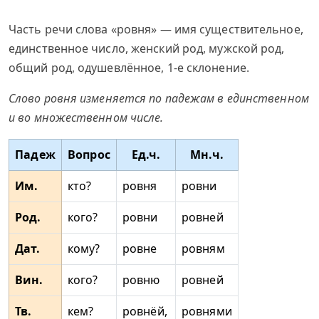
Часть речи слова «ровня» — имя существительное,
единственное число, женский род, мужской род,
общий род, одушевлённое, 1-е склонение.
Слово ровня изменяется по падежам в единственном
и во множественном числе.
Падеж
Вопрос
Ед.ч.
Мн.ч.
Им.
кто?
ровня
ровни
Род.
кого?
ровни
ровней
Дат.
кому?
ровне
ровням
Вин.
кого?
ровню
ровней
Тв.
кем?
ровнёй,
ровнями