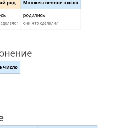
ий род
Множественное число
ось
родились
 сделало?
они что сделали?
лонение
е число
е