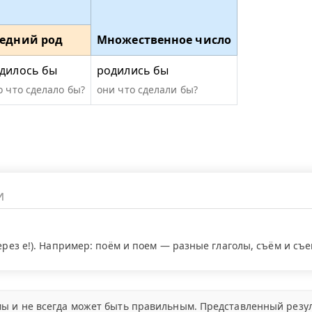
едний род
Множественное число
дилось бы
родились бы
о что сделало бы?
они что сделали бы?
через е!). Например: поём и поем — разные глаголы, съём и съ
ы и не всегда может быть правильным. Представленный резул