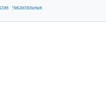
стия
Числительные