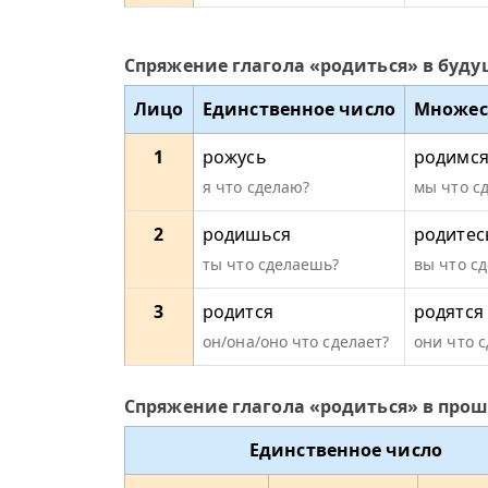
Спряжение глагола «родиться» в буд
Лицо
Единственное число
Множес
1
рожусь
родимс
я что сделаю?
мы что с
2
родишься
родитес
ты что сделаешь?
вы что сд
3
родится
родятся
он/она/оно что сделает?
они что 
Спряжение глагола «родиться» в про
Единственное число