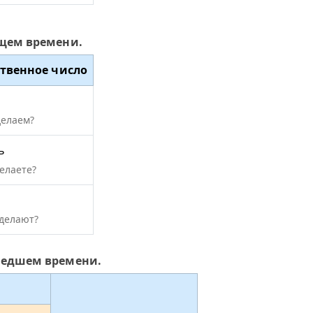
ущем времени.
твенное число
я
делаем?
ь
елаете?
сделают?
шедшем времени.