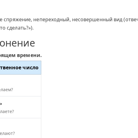
-е спряжение, непереходный, несовершенный вид (отвеч
о сделать?»).
лонение
тоящем времени.
твенное число
я
елаем?
ь
елаете?
делают?