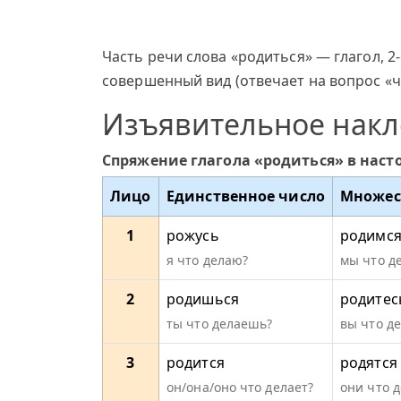
Часть речи слова «родиться» — глагол, 2
совершенный вид (отвечает на вопрос «чт
Изъявительное нак
Спряжение глагола «родиться» в нас
Лицо
Единственное число
Множес
1
рожусь
родимс
я что делаю?
мы что д
2
родишься
родитес
ты что делаешь?
вы что д
3
родится
родятся
он/она/оно что делает?
они что 