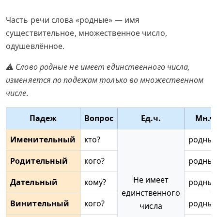
Часть речи слова «родные» — имя
существительное, множественное число,
одушевлённое.
⚠ Слово родные не имеет единственного числа,
изменяется по падежам только во множественном
числе.
Падеж
Вопрос
Ед.ч.
Мн.ч
Именительный
кто?
родны
Родительный
кого?
родны
Не имеет
Дательный
кому?
родны
единственного
Винительный
кого?
родны
числа