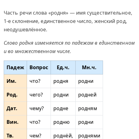
Часть речи слова «родня» — имя существительное,
1-е склонение, единственное число, женский род,
неодушевлённое.
Слово родня изменяется по падежам в единственном
и во множественном числе.
Падеж
Вопрос
Ед.ч.
Мн.ч.
Им.
что?
родня
родни
Род.
чего?
родни
родней
Дат.
чему?
родне
родням
Вин.
что?
родню
родни
Тв.
чем?
роднёй,
роднями