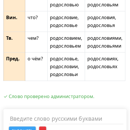
родословью
родословьям
Вин.
что?
родословие,
родословия,
родословье
родословья
Тв.
чем?
родословием,
родословиями,
родословьем
родословьями
Пред.
о чём?
родословье,
родословиях,
родословии,
родословьях
родословьи
✓ Слово проверено администратором.