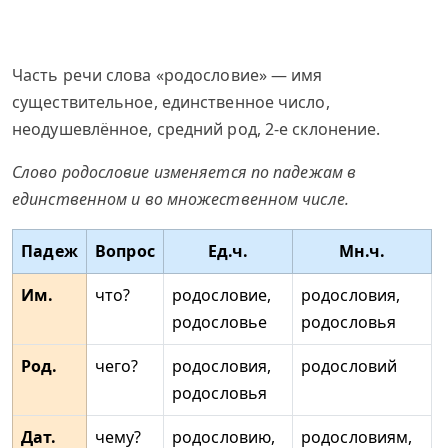
Часть речи слова «родословие» — имя
существительное, единственное число,
неодушевлённое, средний род, 2-е склонение.
Слово родословие изменяется по падежам в
единственном и во множественном числе.
Падеж
Вопрос
Ед.ч.
Мн.ч.
Им.
что?
родословие,
родословия,
родословье
родословья
Род.
чего?
родословия,
родословий
родословья
Дат.
чему?
родословию,
родословиям,