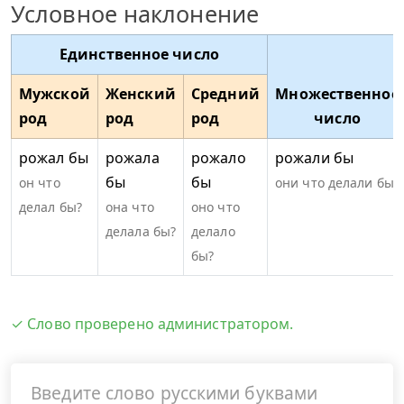
Условное наклонение
Единственное число
Мужской
Женский
Средний
Множественное
род
род
род
число
рожал бы
рожала
рожало
рожали бы
бы
бы
он что
они что делали бы?
делал бы?
она что
оно что
делала бы?
делало
бы?
✓ Слово проверено администратором.