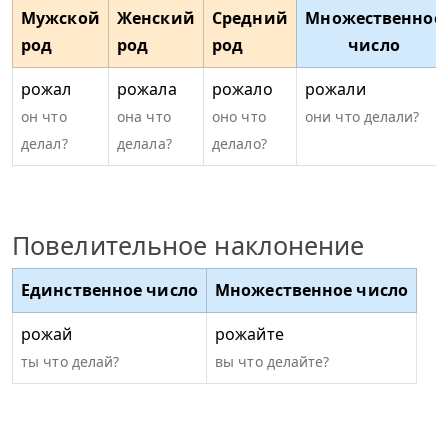
Мужской
Женский
Средний
Множественное
род
род
род
число
рожал
рожала
рожало
рожали
он что
она что
оно что
они что делали?
делал?
делала?
делало?
Повелительное наклонение
Единственное число
Множественное число
рожай
рожайте
ты что делай?
вы что делайте?