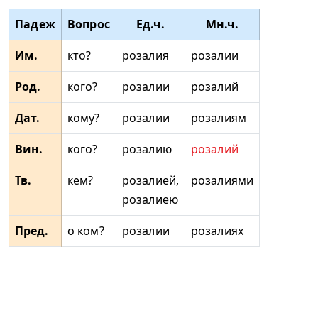
Падеж
Вопрос
Ед.ч.
Мн.ч.
Им.
кто?
розалия
розалии
Род.
кого?
розалии
розалий
Дат.
кому?
розалии
розалиям
Вин.
кого?
розалию
розалий
Тв.
кем?
розалией,
розалиями
розалиею
Пред.
о ком?
розалии
розалиях