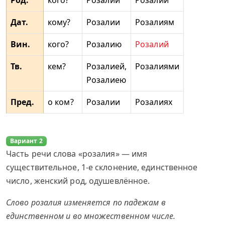
Род.
кого?
Розалии
Розалий
Дат.
кому?
Розалии
Розалиям
Вин.
кого?
Розалию
Розалий
Тв.
кем?
Розалией,
Розалиями
Розалиею
Пред.
о ком?
Розалии
Розалиях
Вариант 2
Часть речи слова «розалия» — имя
существительное, 1-е склонение, единственное
число, женский род, одушевлённое.
Слово розалия изменяется по падежам в
единственном и во множественном числе.