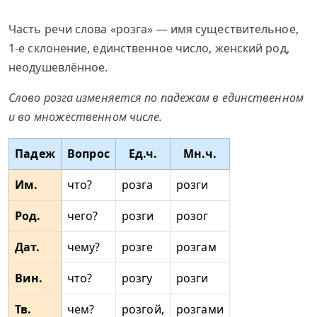
Часть речи слова «розга» — имя существительное,
1-е склонение, единственное число, женский род,
неодушевлённое.
Слово розга изменяется по падежам в единственном
и во множественном числе.
Падеж
Вопрос
Ед.ч.
Мн.ч.
Им.
что?
розга
розги
Род.
чего?
розги
розог
Дат.
чему?
розге
розгам
Вин.
что?
розгу
розги
Тв.
чем?
розгой,
розгами