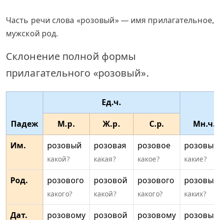
Часть речи слова «розовый» — имя прилагательное,
мужской род.
Склонение полной формы
прилагательного «розовый».
Ед.ч.
Падеж
М.р.
Ж.р.
С.р.
Мн.ч.
Им.
розовый
розовая
розовое
розовые
какой?
какая?
какое?
какие?
Род.
розового
розовой
розового
розовых
какого?
какой?
какого?
каких?
Дат.
розовому
розовой
розовому
розовым