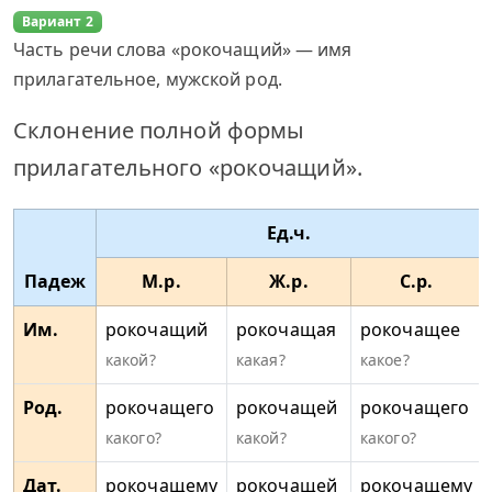
Вариант 2
Часть речи слова «рокочащий» — имя
прилагательное, мужской род.
Склонение полной формы
прилагательного «рокочащий».
Ед.ч.
Падеж
М.р.
Ж.р.
С.р.
Им.
рокочащий
рокочащая
рокочащее
какой?
какая?
какое?
Род.
рокочащего
рокочащей
рокочащего
какого?
какой?
какого?
Дат.
рокочащему
рокочащей
рокочащему