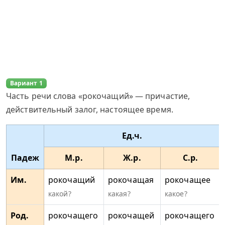
Вариант 1
Часть речи слова «рокочащий» — причастие,
действительный залог, настоящее время.
Ед.ч.
Падеж
М.р.
Ж.р.
С.р.
Им.
рокочащий
рокочащая
рокочащее
какой?
какая?
какое?
Род.
рокочащего
рокочащей
рокочащего