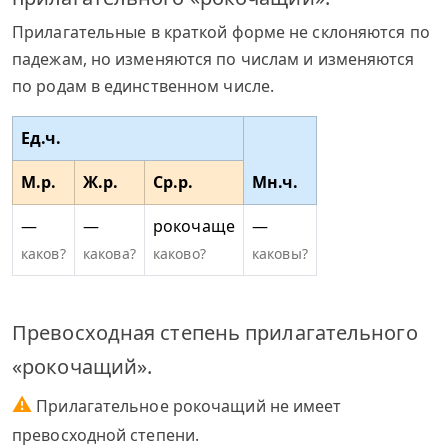
Прилагательные в краткой форме не склоняются по
падежам, но изменяются по числам и изменяются
по родам в единственном числе.
Ед.ч.
М.р.
Ж.р.
Ср.р.
Мн.ч.
—
—
рокочаще
—
каков?
какова?
каково?
каковы?
Превосходная степень прилагательного
«рокочащий».
⚠
Прилагательное рокочащий не имеет
превосходной степени.