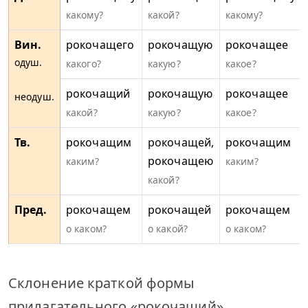
какому?
какой?
какому?
Вин.
рокочащего
рокочащую
рокочащее
одуш.
какого?
какую?
какое?
рокочащий
рокочащую
рокочащее
неодуш.
какой?
какую?
какое?
Тв.
рокочащим
рокочащей,
рокочащим
рокочащею
каким?
каким?
какой?
Пред.
рокочащем
рокочащей
рокочащем
о каком?
о какой?
о каком?
Склонение краткой формы
прилагательного «рокочащий».