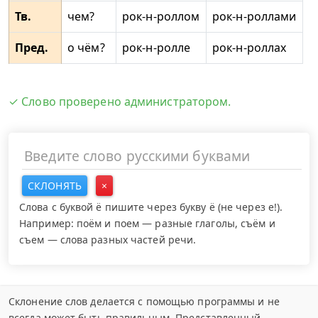
Тв.
чем?
рок-н-роллом
рок-н-роллами
Пред.
о чём?
рок-н-ролле
рок-н-роллах
✓ Слово проверено администратором.
СКЛОНЯТЬ
×
Слова с буквой ё пишите через букву ё (не через е!).
Например: поём и поем — разные глаголы, съём и
съем — слова разных частей речи.
Склонение слов делается с помощью программы и не
всегда может быть правильным. Представленный