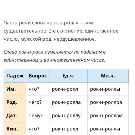
Часть речи слова «рок-н-ролл» — имя
существительное, 2-е склонение, единственное
число, мужской род, неодушевлённое.
Слово рок-н-ролл изменяется по падежам в
единственном и во множественном числе.
Падеж
Вопрос
Ед.ч.
Мн.ч.
Им.
что?
рок-н-ролл
рок-н-роллы
Род.
чего?
рок-н-ролла
рок-н-роллов
Дат.
чему?
рок-н-роллу
рок-н-роллам
Вин.
что?
рок-н-ролл
рок-н-роллы