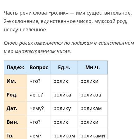
Часть речи слова «ролик» — имя существительное,
2-е склонение, единственное число, мужской род,
неодушевлённое.
Слово ролик изменяется по падежам в единственном
и во множественном числе.
Падеж
Вопрос
Ед.ч.
Мн.ч.
Им.
что?
ролик
ролики
Род.
чего?
ролика
роликов
Дат.
чему?
ролику
роликам
Вин.
что?
ролик
ролики
Тв.
чем?
роликом
роликами