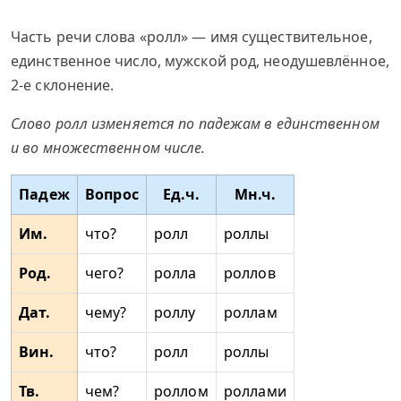
Часть речи слова «ролл» — имя существительное,
единственное число, мужской род, неодушевлённое,
2-е склонение.
Слово ролл изменяется по падежам в единственном
и во множественном числе.
Падеж
Вопрос
Ед.ч.
Мн.ч.
Им.
что?
ролл
роллы
Род.
чего?
ролла
роллов
Дат.
чему?
роллу
роллам
Вин.
что?
ролл
роллы
Тв.
чем?
роллом
роллами