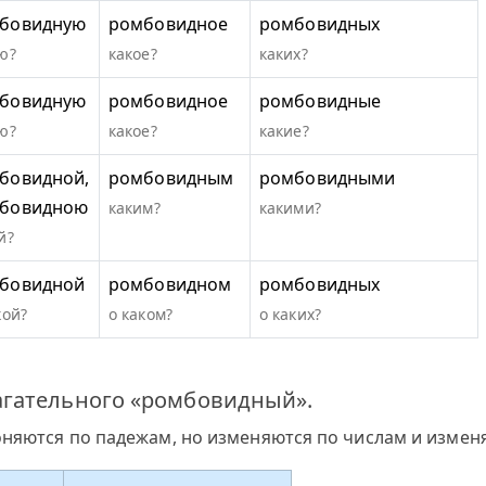
бовидную
ромбовидное
ромбовидных
ю?
какое?
каких?
бовидную
ромбовидное
ромбовидные
ю?
какое?
какие?
бовидной,
ромбовидным
ромбовидными
бовидною
каким?
какими?
й?
бовидной
ромбовидном
ромбовидных
кой?
о каком?
о каких?
агательного «ромбовидный».
оняются по падежам, но изменяются по числам и измен