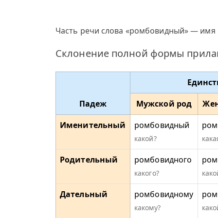
Часть речи слова «ромбовидный» — имя 
Склонение полной формы прила
Единст
Падеж
Мужской род
Жен
Именительный
ромбовидный
ром
какой?
кака
Родительный
ромбовидного
ром
какого?
како
Дательный
ромбовидному
ром
какому?
како