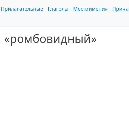
Прилагательные
Глаголы
Местоимения
Прича
а «ромбовидный»