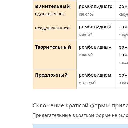
Винительный
ромбовидного
ром
одушевленное
какого?
каку
ромбовидный
ром
неодушевленное
какой?
каку
Творительный
ромбовидным
ром
ром
каким?
како
Предложный
ромбовидном
ром
о каком?
о ка
Склонение краткой формы прил
Прилагательные в краткой форме не скл