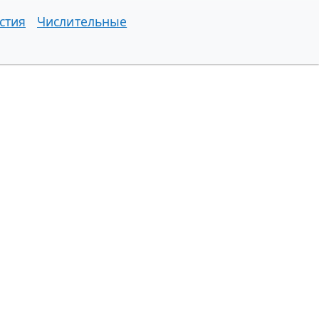
стия
Числительные