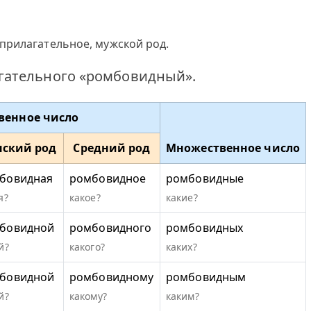
прилагательное, мужской род.
гательного «ромбовидный».
венное число
ский род
Средний род
Множественное число
бовидная
ромбовидное
ромбовидные
я?
какое?
какие?
бовидной
ромбовидного
ромбовидных
й?
какого?
каких?
бовидной
ромбовидному
ромбовидным
й?
какому?
каким?