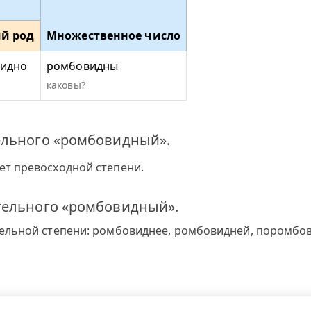
й род
Множественное число
идно
ромбовидны
каковы?
ельного «ромбовидный».
т превосходной степени.
тельного «ромбовидный».
ельной степени: ромбовиднее, ромбовидней, поромбо