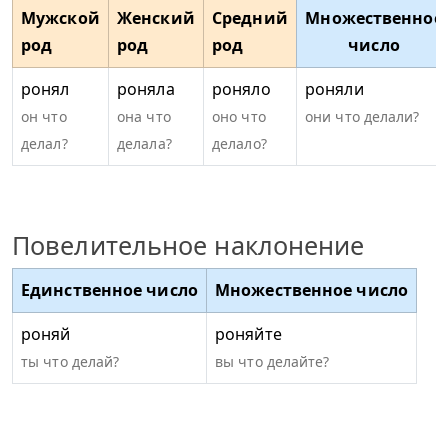
Мужской
Женский
Средний
Множественное
род
род
род
число
ронял
роняла
роняло
роняли
он что
она что
оно что
они что делали?
делал?
делала?
делало?
Повелительное наклонение
Единственное число
Множественное число
роняй
роняйте
ты что делай?
вы что делайте?