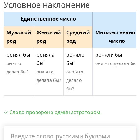
Условное наклонение
Единственное число
Мужской
Женский
Средний
Множественное
род
род
род
число
ронял бы
роняла
роняло
роняли бы
бы
бы
он что
они что делали бы?
делал бы?
она что
оно что
делала бы?
делало
бы?
✓ Слово проверено администратором.