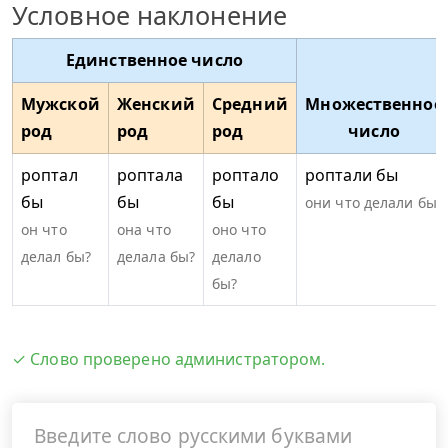
Условное наклонение
Единственное число
Мужской
Женский
Средний
Множественное
род
род
род
число
роптал
роптала
роптало
роптали бы
бы
бы
бы
они что делали бы?
он что
она что
оно что
делал бы?
делала бы?
делало
бы?
✓ Слово проверено администратором.