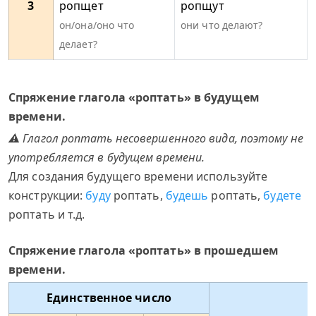
3
ропщет
ропщут
он/она/оно что
они что делают?
делает?
Спряжение глагола «роптать» в будущем
времени.
⚠ Глагол роптать несовершенного вида, поэтому не
употребляется в будущем времени.
Для создания будущего времени используйте
конструкции:
буду
роптать,
будешь
роптать,
будете
роптать и т.д.
Спряжение глагола «роптать» в прошедшем
времени.
Единственное число