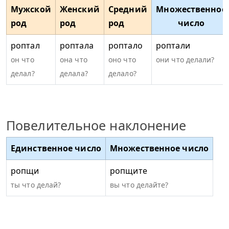
Мужской
Женский
Средний
Множественное
род
род
род
число
роптал
роптала
роптало
роптали
он что
она что
оно что
они что делали?
делал?
делала?
делало?
Повелительное наклонение
Единственное число
Множественное число
ропщи
ропщите
ты что делай?
вы что делайте?