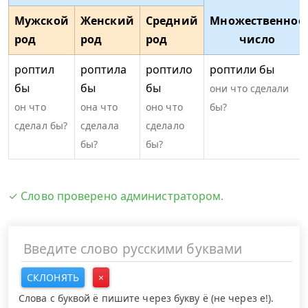
Мужской
Женский
Средний
Множественное
род
род
род
число
роптил
роптила
роптило
роптили бы
бы
бы
бы
они что сделали
он что
она что
оно что
бы?
сделал бы?
сделала
сделало
бы?
бы?
✓ Слово проверено администратором.
СКЛОНЯТЬ
×
Слова с буквой ё пишите через букву ё (не через е!).