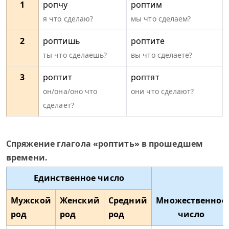
1
ропчу
роптим
я что сделаю?
мы что сделаем?
2
роптишь
роптите
ты что сделаешь?
вы что сделаете?
3
роптит
роптят
он/она/оно что
они что сделают?
сделает?
Спряжение глагола «роптить» в прошедшем
времени.
Единственное число
Мужской
Женский
Средний
Множественное
род
род
род
число