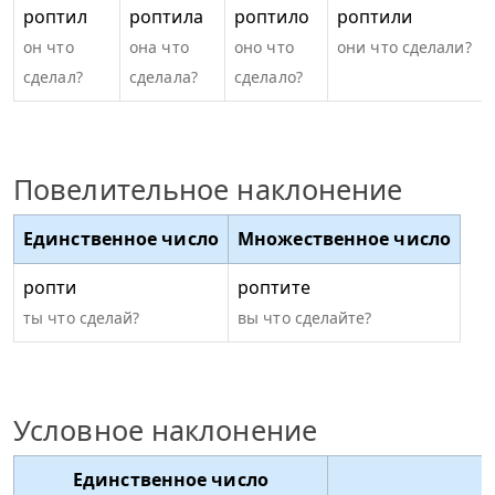
роптил
роптила
роптило
роптили
он что
она что
оно что
они что сделали?
сделал?
сделала?
сделало?
Повелительное наклонение
Единственное число
Множественное число
ропти
роптите
ты что сделай?
вы что сделайте?
Условное наклонение
Единственное число