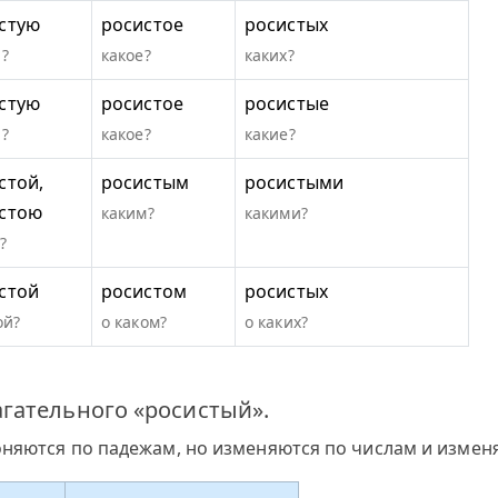
стую
росистое
росистых
?
какое?
каких?
стую
росистое
росистые
?
какое?
какие?
стой,
росистым
росистыми
стою
каким?
какими?
?
стой
росистом
росистых
ой?
о каком?
о каких?
гательного «росистый».
оняются по падежам, но изменяются по числам и измен