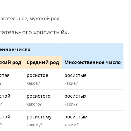
агательное, мужской род.
ательного «росистый».
енное число
ский род
Средний род
Множественное число
стая
росистое
росистые
?
какое?
какие?
стой
росистого
росистых
?
какого?
каких?
стой
росистому
росистым
?
какому?
каким?