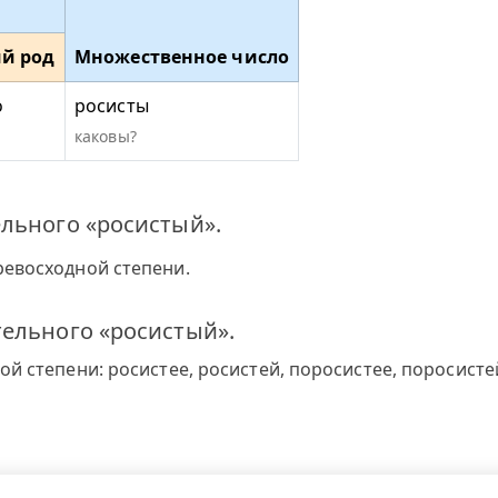
й род
Множественное число
о
росисты
каковы?
льного «росистый».
ревосходной степени.
ельного «росистый».
й степени: росистее, росистей, поросистее, поросисте