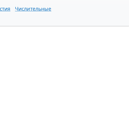
стия
Числительные