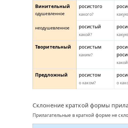
Винительный
росистого
роси
одушевленное
какого?
какую
росистый
роси
неодушевленное
какой?
какую
Творительный
росистым
роси
роси
каким?
какой
Предложный
росистом
роси
о каком?
о как
Склонение краткой формы прила
Прилагательные в краткой форме не скл