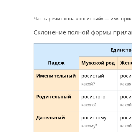
Часть речи слова «росистый» — имя прил
Склонение полной формы прилаг
Единств
Падеж
Мужской род
Жен
Именительный
росистый
роси
какой?
какая
Родительный
росистого
роси
какого?
какой
Дательный
росистому
роси
какому?
какой