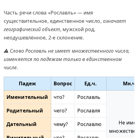
Часть речи слова «Рославль» — имя
существительное, единственное число,
означает
географический объект
, мужской род,
неодушевлённое, 2-е склонение.
⚠ Слово Рославль не имеет множественного числа,
изменяется по падежам только в единственном
числе.
Падеж
Вопрос
Ед.ч.
Мн.ч.
Именительный
что?
Рославль
Родительный
чего?
Рославля
Не име
Дательный
чему?
Рославлю
множестве
Винительный
что?
Рославль