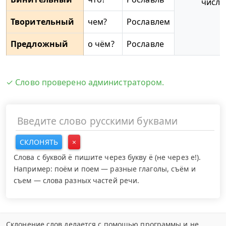
числа
Творительный
чем?
Рославлем
Предложный
о чём?
Рославле
✓ Слово проверено администратором.
СКЛОНЯТЬ
×
Слова с буквой ё пишите через букву ё (не через е!).
Например: поём и поем — разные глаголы, съём и
съем — слова разных частей речи.
Склонение слов делается с помощью программы и не