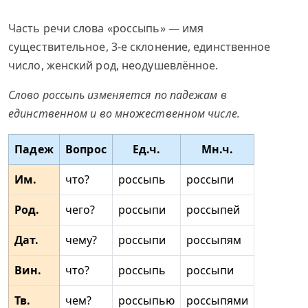
Часть речи слова «россыпь» — имя
существительное, 3-е склонение, единственное
число, женский род, неодушевлённое.
Слово россыпь изменяется по падежам в
единственном и во множественном числе.
Падеж
Вопрос
Ед.ч.
Мн.ч.
Им.
что?
россыпь
россыпи
Род.
чего?
россыпи
россыпей
Дат.
чему?
россыпи
россыпям
Вин.
что?
россыпь
россыпи
Тв.
чем?
россыпью
россыпями