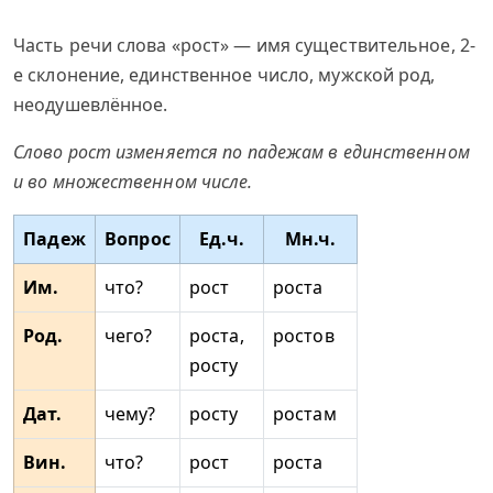
Часть речи слова «рост» — имя существительное, 2-
е склонение, единственное число, мужской род,
неодушевлённое.
Слово рост изменяется по падежам в единственном
и во множественном числе.
Падеж
Вопрос
Ед.ч.
Мн.ч.
Им.
что?
рост
роста
Род.
чего?
роста,
ростов
росту
Дат.
чему?
росту
ростам
Вин.
что?
рост
роста