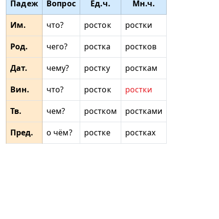
Падеж
Вопрос
Ед.ч.
Мн.ч.
Им.
что?
росток
ростки
Род.
чего?
ростка
ростков
Дат.
чему?
ростку
росткам
Вин.
что?
росток
ростки
Тв.
чем?
ростком
ростками
Пред.
о чём?
ростке
ростках