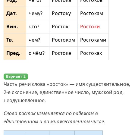
Род.
чего?
Ростока
Ростоков
Дат.
чему?
Ростоку
Ростокам
Вин.
что?
Росток
Ростоки
Тв.
чем?
Ростоком
Ростоками
Пред.
о чём?
Ростоке
Ростоках
Вариант 2
Часть речи слова «росток» — имя существительное,
2-е склонение, единственное число, мужской род,
неодушевлённое.
Слово росток изменяется по падежам в
единственном и во множественном числе.