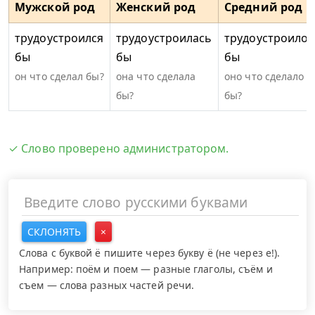
Мужской род
Женский род
Средний род
трудоустроился
трудоустроилась
трудоустроилос
бы
бы
бы
он что сделал бы?
она что сделала
оно что сделало
бы?
бы?
✓ Слово проверено администратором.
СКЛОНЯТЬ
×
Слова с буквой ё пишите через букву ё (не через е!).
Например: поём и поем — разные глаголы, съём и
съем — слова разных частей речи.