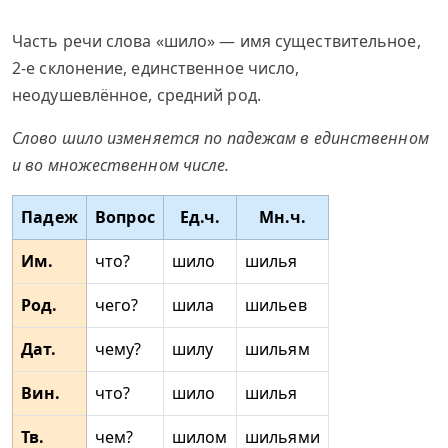
Часть речи слова «шило» — имя существительное,
2-е склонение, единственное число,
неодушевлённое, средний род.
Слово шило изменяется по падежам в единственном
и во множественном числе.
Падеж
Вопрос
Ед.ч.
Мн.ч.
Им.
что?
шило
шилья
Род.
чего?
шила
шильев
Дат.
чему?
шилу
шильям
Вин.
что?
шило
шилья
Тв.
чем?
шилом
шильями